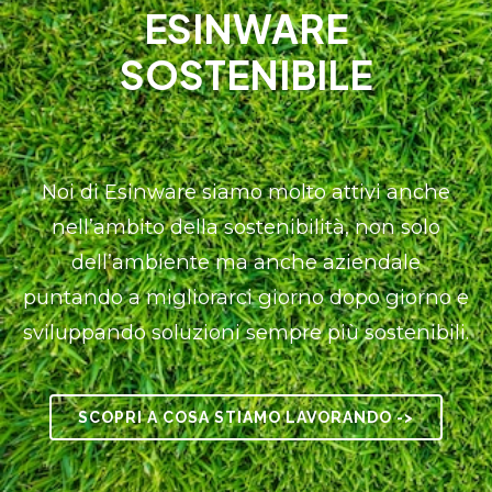
ESINWARE
SOSTENIBILE
Noi di Esinware siamo molto attivi anche
nell’ambito della sostenibilità, non solo
dell’ambiente ma anche aziendale
puntando a migliorarci giorno dopo giorno e
sviluppando soluzioni sempre più sostenibili.
SCOPRI A COSA STIAMO LAVORANDO ->