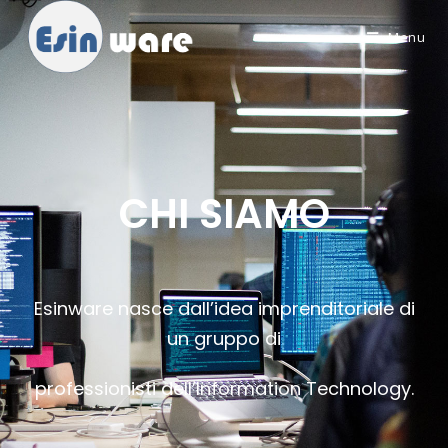
Menu
CHI SIAMO
Esinware nasce dall’idea imprenditoriale di
un gruppo di
professionisti dell’Information Technology.