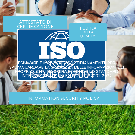
-
ATTESTATO DI
CERTIFICAZIONE
POLITICA
DELLA
QUALITA'
ESINWARE È IMPEGNATA QUOTIDIANAMENTE PER
SALVAGUARDARE LA SICUREZZA DELLE INFORMAZIONI DEI
PROPRI CLIENTI­ ED OPERA SECONDO LO STANDARD
INTERNAZIONALE UNI EN ISO7IEC 27001: 2022
INFORMATION SECURITY POLICY