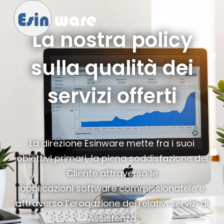
Menu
La nostra policy
sulla qualità dei
servizi offerti
La direzione Esinware mette fra i suoi
obiettivi primari, la piena soddisfazione del
Cliente attraverso le
applicazioni software commissionatele e
attraverso l’erogazione dei relativi servizi di
Assistenza